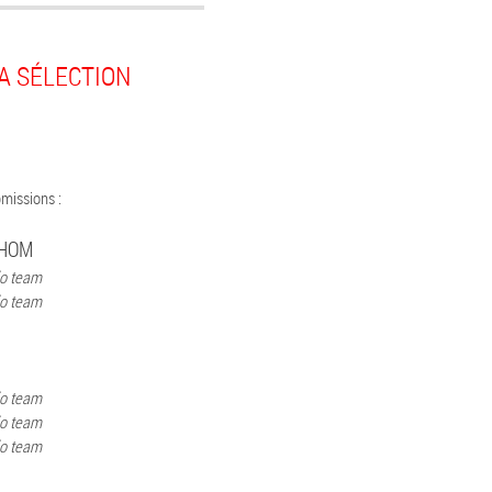
LA SÉLECTION
missions :
HOM
io team
io team
io team
io team
io team