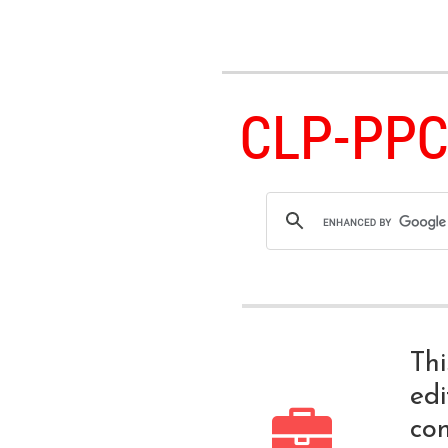
CLP-PPC
Thi
edi
co