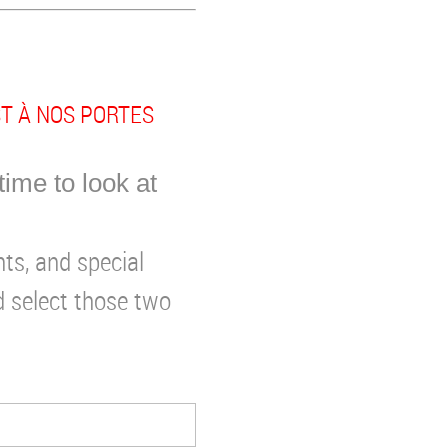
ST À NOS PORTES
time to look at
ts, and special
nd select those two