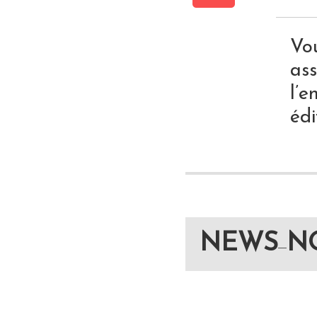
Vo
ass
l’
édi
NEWS
N
—