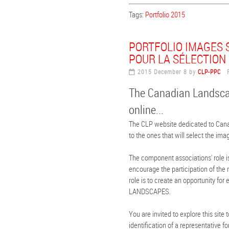
Tags:
Portfolio 2015
PORTFOLIO IMAGES S
POUR LA SÉLECTION 
2015 December 8 by
CLP-PPC
Fi
The Canadian Landscap
online...
The CLP website dedicated to Canad
to the ones that will select the imag
The component associations' role is
encourage the participation of the m
role is to create an opportunity fo
LANDSCAPES.
You are invited to explore this site 
identification of a representative f