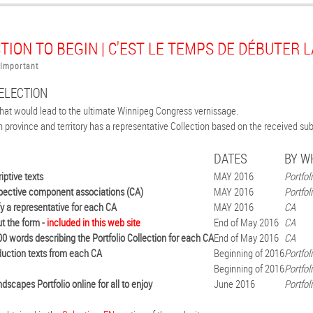
TION TO BEGIN | C'EST LE TEMPS DE DÉBUTER 
Important
ELECTION
 that would lead to the ultimate Winnipeg Congress vernissage.
province and territory has a representative Collection based on the received sub
DATES
BY W
iptive texts
MAY 2016
Portfol
spective component associations (CA)
MAY 2016
Portfol
y a representative for each CA
MAY 2016
CA
ut the form -
included in this web site
End of May 2016
CA
00 words describing the Portfolio Collection for each CA
End of May 2016
CA
oduction texts from each CA
Beginning of 2016
Portfol
Beginning of 2016
Portfol
dscapes Portfolio online for all to enjoy
June 2016
Portfol