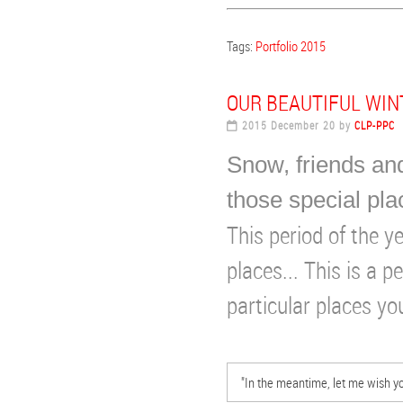
Tags:
Portfolio 2015
OUR BEAUTIFUL WINT
2015 December 20 by
CLP-PPC
F
Snow, friends and
those special pla
This period of the y
places... This is a p
particular places yo
"In the meantime, let me wish 