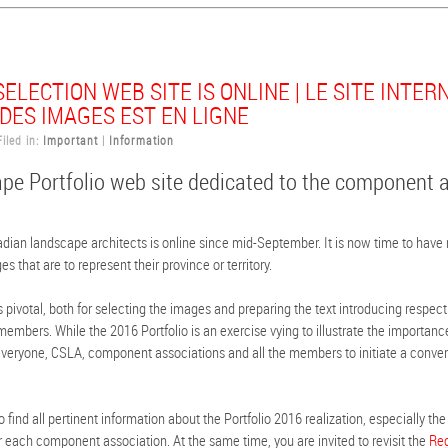
ELECTION WEB SITE IS ONLINE | LE SITE INTER
DES IMAGES EST EN LIGNE
led in:
Important
|
Information
e Portfolio web site dedicated to the component a
ian landscape architects is online since mid-September. It is now time to have 
es that are to represent their province or territory.
 pivotal, both for selecting the images and preparing the text introducing respecti
embers. While the 2016 Portfolio is an exercise vying to illustrate the importance 
r everyone, CSLA, component associations and all the members to initiate a conve
to find all pertinent information about the Portfolio 2016 realization, especially the 
or each component association. At the same time, you are invited to revisit the
Reg