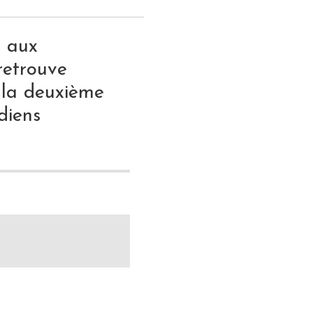
e aux
retrouve
 la deuxième
diens