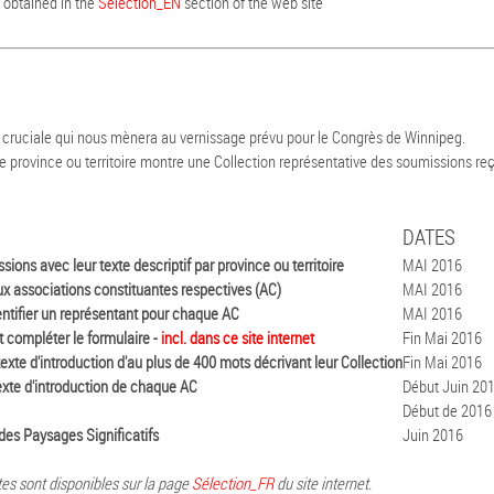
e obtained in the
Selection_EN
section of the web site
cruciale qui nous mènera au vernissage prévu pour le Congrès de Winnipeg.
ue province ou territoire montre une Collection représentative des soumissions re
DATES
ions avec leur texte descriptif par province ou territoire
MAI 2016
ux associations constituantes respectives (AC)
MAI 2016
entifier un représentant pour chaque AC
MAI 2016
t compléter le formulaire -
incl. dans ce site internet
Fin Mai 2016
exte d'introduction d'au plus de 400 mots décrivant leur Collection
Fin Mai 2016
exte d'introduction de chaque AC
Début Juin 20
Début de 2016
 des Paysages Significatifs
Juin 2016
tes sont disponibles sur la page
Sélection_FR
du site internet.